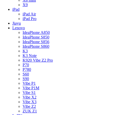
X8 mini
X9
iPad
iPad Air
iPad Pro
Jiayu
Lenovo
IdeaPhone A850
IdeaPhone S850
IdeaPhone S856
IdeaPhone S860
K3
K3 Note
K920 Vibe Z2 Pro
P70
P780
S60
S90
Vibe P1
Vibe P1M
Vibe S1
Vibe X2
Vibe X3
Vibe Z2
ZUK Z1