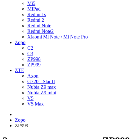
Mi5
MIPad
Redmi 1s
Redmi 2
Redmi Note
Redmi Note2
Xiaomi Mi Note / Mi Note Pro
Zopo
C2
C3
ZP998
ZP999
ZTE
Axon
G720T Star II
Nubia Z9 max
Nubia Z9 mini
V5
V5 Max
Zopo
ZP999