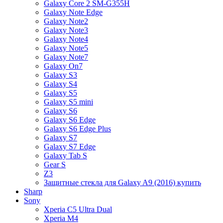
Galaxy Core 2 SM-G355H
Galaxy Note Edge
Galaxy Note2
Galaxy Note3
Galaxy Note4
Galaxy Note5
Galaxy Note7
Galaxy On7
Galaxy S3
Galaxy S4
Galaxy S5
Galaxy S5 mini
Galaxy S6
Galaxy S6 Edge
Galaxy S6 Edge Plus
Galaxy S7
Galaxy S7 Edge
Galaxy Tab S
Gear S
Z3
Защитные стекла для Galaxy A9 (2016) купить
Sharp
Sony
Xperia C5 Ultra Dual
Xperia M4