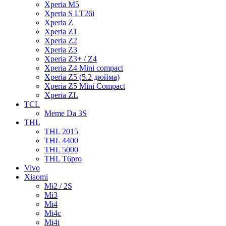
Xperia M5
Xperia S LT26i
Xperia Z
Xperia Z1
Xperia Z2
Xperia Z3
Xperia Z3+ / Z4
Xperia Z4 Mini compact
Xperia Z5 (5.2 дюйма)
Xperia Z5 Mini Compact
Xperia ZL
TCL
Meme Da 3S
THL
THL 2015
THL 4400
THL 5000
THL T6pro
Vivo
Xiaomi
Mi2 / 2S
Mi3
Mi4
Mi4c
Mi4i