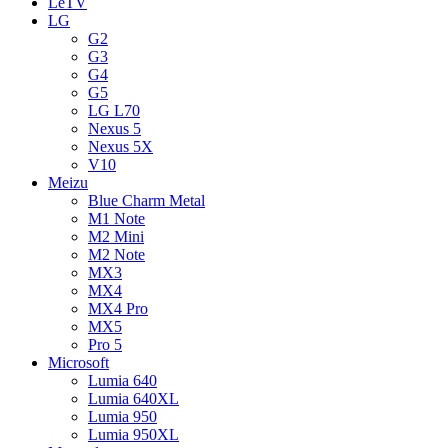
LeTV
LG
G2
G3
G4
G5
LG L70
Nexus 5
Nexus 5X
V10
Meizu
Blue Charm Metal
M1 Note
M2 Mini
M2 Note
MX3
MX4
MX4 Pro
MX5
Pro 5
Microsoft
Lumia 640
Lumia 640XL
Lumia 950
Lumia 950XL