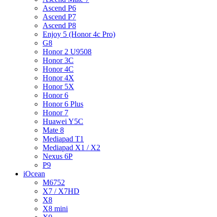
Ascend P6
Ascend P7
Ascend P8
Enjoy 5 (Honor 4c Pro)
G8
Honor 2 U9508
Honor 3C
Honor 4C
Honor 4X
Honor 5X
Honor 6
Honor 6 Plus
Honor 7
Huawei Y5C
Mate 8
Mediapad T1
Mediapad X1 / X2
Nexus 6P
P9
iOcean
M6752
X7 / X7HD
X8
X8 mini