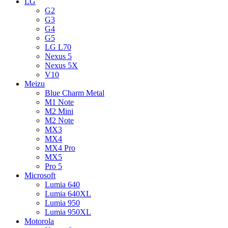
LG
G2
G3
G4
G5
LG L70
Nexus 5
Nexus 5X
V10
Meizu
Blue Charm Metal
M1 Note
M2 Mini
M2 Note
MX3
MX4
MX4 Pro
MX5
Pro 5
Microsoft
Lumia 640
Lumia 640XL
Lumia 950
Lumia 950XL
Motorola