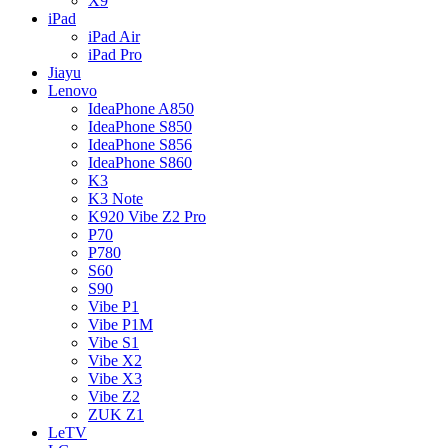
X9
iPad
iPad Air
iPad Pro
Jiayu
Lenovo
IdeaPhone A850
IdeaPhone S850
IdeaPhone S856
IdeaPhone S860
K3
K3 Note
K920 Vibe Z2 Pro
P70
P780
S60
S90
Vibe P1
Vibe P1M
Vibe S1
Vibe X2
Vibe X3
Vibe Z2
ZUK Z1
LeTV