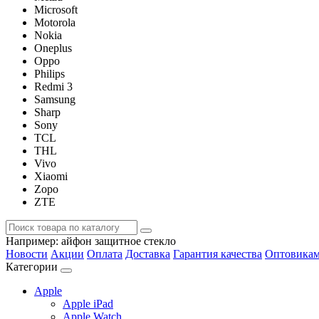
Microsoft
Motorola
Nokia
Oneplus
Oppo
Philips
Redmi 3
Samsung
Sharp
Sony
TCL
THL
Vivo
Xiaomi
Zopo
ZTE
Например:
айфон защитное стекло
Новости
Акции
Оплата
Доставка
Гарантия качества
Оптовика
Категории
Apple
Apple iPad
Apple Watch