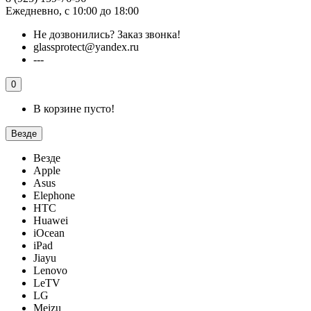
Ежедневно, с 10:00 до 18:00
Не дозвонились?
Заказ звонка!
glassprotect@yandex.ru
---
0
В корзине пусто!
Везде
Везде
Apple
Asus
Elephone
HTC
Huawei
iOcean
iPad
Jiayu
Lenovo
LeTV
LG
Meizu