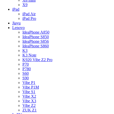
X8 mini
X9
iPad
iPad Air
iPad Pro
Jiayu
Lenovo
IdeaPhone A850
IdeaPhone S850
IdeaPhone S856
IdeaPhone S860
K3
K3 Note
K920 Vibe Z2 Pro
P70
P780
S60
S90
Vibe P1
Vibe P1M
Vibe S1
Vibe X2
Vibe X3
Vibe Z2
ZUK Z1