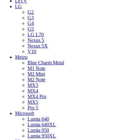
LeTV
LG
G2
G3
G4
G5
LG L70
Nexus 5
Nexus 5X
V10
Meizu
Blue Charm Metal
M1 Note
M2 Mini
M2 Note
MX3
MX4
MX4 Pro
MX5
Pro 5
Microsoft
Lumia 640
Lumia 640XL
Lumia 950
Lumia 950XL