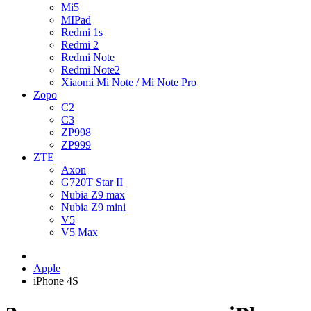
Mi5
MIPad
Redmi 1s
Redmi 2
Redmi Note
Redmi Note2
Xiaomi Mi Note / Mi Note Pro
Zopo
C2
C3
ZP998
ZP999
ZTE
Axon
G720T Star II
Nubia Z9 max
Nubia Z9 mini
V5
V5 Max
Apple
iPhone 4S