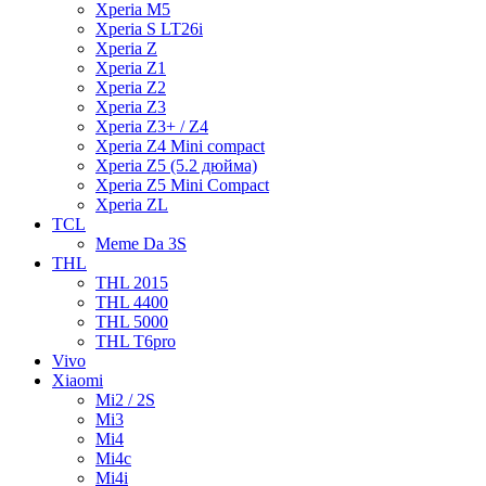
Xperia M5
Xperia S LT26i
Xperia Z
Xperia Z1
Xperia Z2
Xperia Z3
Xperia Z3+ / Z4
Xperia Z4 Mini compact
Xperia Z5 (5.2 дюйма)
Xperia Z5 Mini Compact
Xperia ZL
TCL
Meme Da 3S
THL
THL 2015
THL 4400
THL 5000
THL T6pro
Vivo
Xiaomi
Mi2 / 2S
Mi3
Mi4
Mi4c
Mi4i