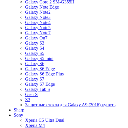
Galaxy Core 2 SM-G355H
Galaxy Note Edge
Galaxy Note2
Galaxy Note3
Galaxy Note4
Galaxy Note5
Galaxy Note7
Galaxy On7
Galaxy S3
Galaxy S4
Galaxy S5
Galaxy S5 mini
Galaxy S6
Galaxy S6 Edge
Galaxy S6 Edge Plus
Galaxy S7
Galaxy S7 Edge
Galaxy Tab S
Gear S
Z3
Защитные стекла для Galaxy A9 (2016) купить
Sharp
Sony
Xperia C5 Ultra Dual
Xperia M4