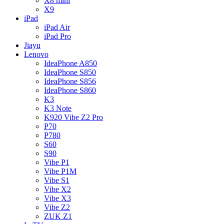
X8 mini
X9
iPad
iPad Air
iPad Pro
Jiayu
Lenovo
IdeaPhone A850
IdeaPhone S850
IdeaPhone S856
IdeaPhone S860
K3
K3 Note
K920 Vibe Z2 Pro
P70
P780
S60
S90
Vibe P1
Vibe P1M
Vibe S1
Vibe X2
Vibe X3
Vibe Z2
ZUK Z1