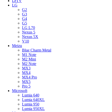
LeTV
LG
G2
G3
G4
G5
LG L70
Nexus 5
Nexus 5X
V10
Meizu
Blue Charm Metal
M1 Note
M2 Mini
M2 Note
MX3
MX4
MX4 Pro
MX5
Pro 5
Microsoft
Lumia 640
Lumia 640XL
Lumia 950
Lumia 950XL