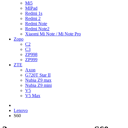
Mi5
MIPad
Redmi 1s
Redmi 2
Redmi Note
Redmi Note2
Xiaomi Mi Note / Mi Note Pro
Zopo
C2
C3
ZP998
ZP999
ZTE
Axon
G720T Star II
Nubia Z9 max
Nubia Z9 mini
V5
V5 Max
Lenovo
S60