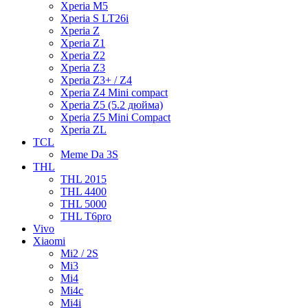
Xperia M5
Xperia S LT26i
Xperia Z
Xperia Z1
Xperia Z2
Xperia Z3
Xperia Z3+ / Z4
Xperia Z4 Mini compact
Xperia Z5 (5.2 дюйма)
Xperia Z5 Mini Compact
Xperia ZL
TCL
Meme Da 3S
THL
THL 2015
THL 4400
THL 5000
THL T6pro
Vivo
Xiaomi
Mi2 / 2S
Mi3
Mi4
Mi4c
Mi4i