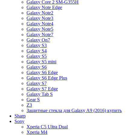
Galaxy Core 2 SM-G355H
Galaxy Note Edge
Galaxy Note2
Galaxy Note3
Galaxy Note4
Galaxy Note5
Galaxy Note7
Galaxy On7
Galaxy S3
Galaxy S4
Galaxy S5
Galaxy S5 mini
Galaxy S6
Galaxy S6 Edge
Galaxy S6 Edge Plus
Galaxy S7
Galaxy S7 Edge
Galaxy Tab S
Gear S
Z3
Защитные стекла для Galaxy A9 (2016) купить
Sharp
Sony
Xperia C5 Ultra Dual
Xperia M4