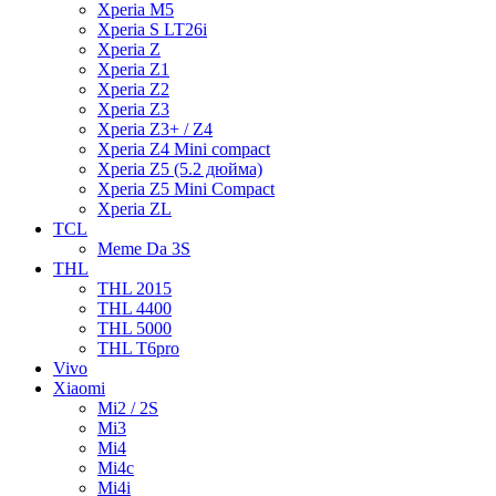
Xperia M5
Xperia S LT26i
Xperia Z
Xperia Z1
Xperia Z2
Xperia Z3
Xperia Z3+ / Z4
Xperia Z4 Mini compact
Xperia Z5 (5.2 дюйма)
Xperia Z5 Mini Compact
Xperia ZL
TCL
Meme Da 3S
THL
THL 2015
THL 4400
THL 5000
THL T6pro
Vivo
Xiaomi
Mi2 / 2S
Mi3
Mi4
Mi4c
Mi4i