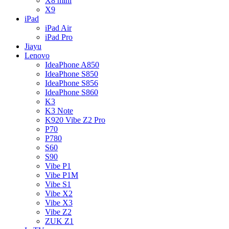
X8 mini
X9
iPad
iPad Air
iPad Pro
Jiayu
Lenovo
IdeaPhone A850
IdeaPhone S850
IdeaPhone S856
IdeaPhone S860
K3
K3 Note
K920 Vibe Z2 Pro
P70
P780
S60
S90
Vibe P1
Vibe P1M
Vibe S1
Vibe X2
Vibe X3
Vibe Z2
ZUK Z1