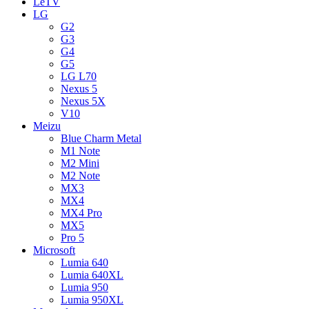
LeTV
LG
G2
G3
G4
G5
LG L70
Nexus 5
Nexus 5X
V10
Meizu
Blue Charm Metal
M1 Note
M2 Mini
M2 Note
MX3
MX4
MX4 Pro
MX5
Pro 5
Microsoft
Lumia 640
Lumia 640XL
Lumia 950
Lumia 950XL