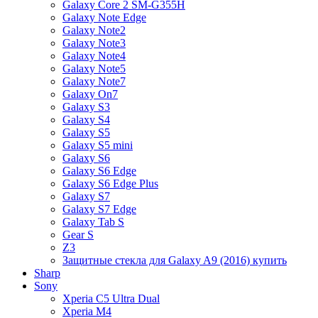
Galaxy Core 2 SM-G355H
Galaxy Note Edge
Galaxy Note2
Galaxy Note3
Galaxy Note4
Galaxy Note5
Galaxy Note7
Galaxy On7
Galaxy S3
Galaxy S4
Galaxy S5
Galaxy S5 mini
Galaxy S6
Galaxy S6 Edge
Galaxy S6 Edge Plus
Galaxy S7
Galaxy S7 Edge
Galaxy Tab S
Gear S
Z3
Защитные стекла для Galaxy A9 (2016) купить
Sharp
Sony
Xperia C5 Ultra Dual
Xperia M4