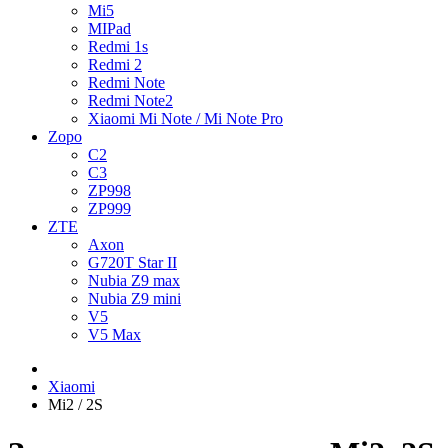
Mi5
MIPad
Redmi 1s
Redmi 2
Redmi Note
Redmi Note2
Xiaomi Mi Note / Mi Note Pro
Zopo
C2
C3
ZP998
ZP999
ZTE
Axon
G720T Star II
Nubia Z9 max
Nubia Z9 mini
V5
V5 Max
Xiaomi
Mi2 / 2S