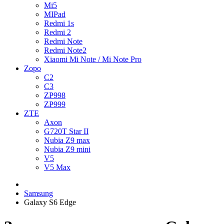
Mi5
MIPad
Redmi 1s
Redmi 2
Redmi Note
Redmi Note2
Xiaomi Mi Note / Mi Note Pro
Zopo
C2
C3
ZP998
ZP999
ZTE
Axon
G720T Star II
Nubia Z9 max
Nubia Z9 mini
V5
V5 Max
Samsung
Galaxy S6 Edge