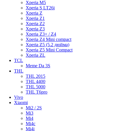
Xperia M5
Xperia S LT26i
Xperia Z
Xperia Z1
Xperia Z2
Xperia Z3
Xperia Z3+ / Z4
Xperia Z4 Mini compact
Xperia Z5 (5.2 дюйма)
Xperia Z5 Mini Compact
Xperia ZL
TCL
Meme Da 3S
THL
THL 2015
THL 4400
THL 5000
THL T6pro
Vivo
Xiaomi
Mi2 / 2S
Mi3
Mi4
Mi4c
Mi4i