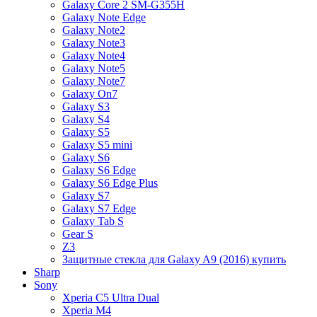
Galaxy Core 2 SM-G355H
Galaxy Note Edge
Galaxy Note2
Galaxy Note3
Galaxy Note4
Galaxy Note5
Galaxy Note7
Galaxy On7
Galaxy S3
Galaxy S4
Galaxy S5
Galaxy S5 mini
Galaxy S6
Galaxy S6 Edge
Galaxy S6 Edge Plus
Galaxy S7
Galaxy S7 Edge
Galaxy Tab S
Gear S
Z3
Защитные стекла для Galaxy A9 (2016) купить
Sharp
Sony
Xperia C5 Ultra Dual
Xperia M4