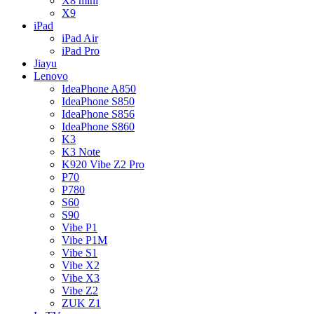
X8 mini
X9
iPad
iPad Air
iPad Pro
Jiayu
Lenovo
IdeaPhone A850
IdeaPhone S850
IdeaPhone S856
IdeaPhone S860
K3
K3 Note
K920 Vibe Z2 Pro
P70
P780
S60
S90
Vibe P1
Vibe P1M
Vibe S1
Vibe X2
Vibe X3
Vibe Z2
ZUK Z1