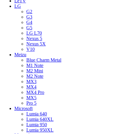
LeTV
LG
G2
G3
G4
G5
LG L70
Nexus 5
Nexus 5X
V10
Meizu
Blue Charm Metal
M1 Note
M2 Mini
M2 Note
MX3
MX4
MX4 Pro
MX5
Pro 5
Microsoft
Lumia 640
Lumia 640XL
Lumia 950
Lumia 950XL