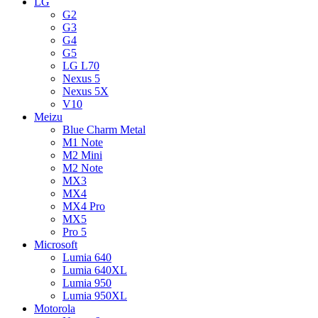
LG
G2
G3
G4
G5
LG L70
Nexus 5
Nexus 5X
V10
Meizu
Blue Charm Metal
M1 Note
M2 Mini
M2 Note
MX3
MX4
MX4 Pro
MX5
Pro 5
Microsoft
Lumia 640
Lumia 640XL
Lumia 950
Lumia 950XL
Motorola