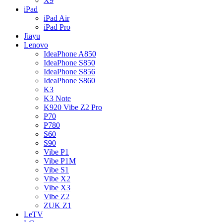
X9
iPad
iPad Air
iPad Pro
Jiayu
Lenovo
IdeaPhone A850
IdeaPhone S850
IdeaPhone S856
IdeaPhone S860
K3
K3 Note
K920 Vibe Z2 Pro
P70
P780
S60
S90
Vibe P1
Vibe P1M
Vibe S1
Vibe X2
Vibe X3
Vibe Z2
ZUK Z1
LeTV