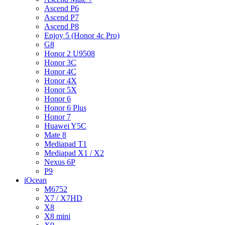
Ascend P6
Ascend P7
Ascend P8
Enjoy 5 (Honor 4c Pro)
G8
Honor 2 U9508
Honor 3C
Honor 4C
Honor 4X
Honor 5X
Honor 6
Honor 6 Plus
Honor 7
Huawei Y5C
Mate 8
Mediapad T1
Mediapad X1 / X2
Nexus 6P
P9
iOcean
M6752
X7 / X7HD
X8
X8 mini