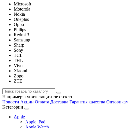
Microsoft
Motorola
Nokia
Oneplus
Oppo
Philips
Redmi 3
Samsung
Sharp
Sony
TCL
THL
Vivo
Xiaomi
Zopo
ZTE
Например:
купить защитное стекло
Новости
Акции
Оплата
Доставка
Гарантия качества
Оптовика
Категории
Apple
Apple iPad
Apple Watch