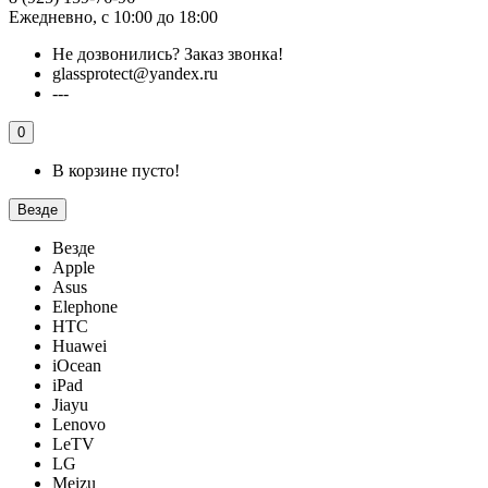
Ежедневно, с 10:00 до 18:00
Не дозвонились?
Заказ звонка!
glassprotect@yandex.ru
---
0
В корзине пусто!
Везде
Везде
Apple
Asus
Elephone
HTC
Huawei
iOcean
iPad
Jiayu
Lenovo
LeTV
LG
Meizu