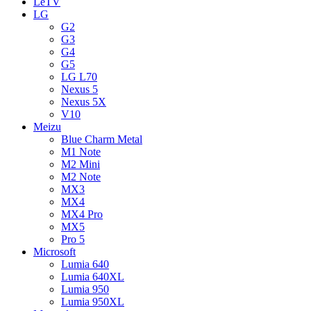
LeTV
LG
G2
G3
G4
G5
LG L70
Nexus 5
Nexus 5X
V10
Meizu
Blue Charm Metal
M1 Note
M2 Mini
M2 Note
MX3
MX4
MX4 Pro
MX5
Pro 5
Microsoft
Lumia 640
Lumia 640XL
Lumia 950
Lumia 950XL