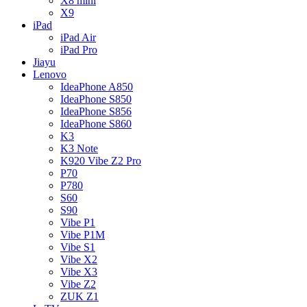
X8 mini
X9
iPad
iPad Air
iPad Pro
Jiayu
Lenovo
IdeaPhone A850
IdeaPhone S850
IdeaPhone S856
IdeaPhone S860
K3
K3 Note
K920 Vibe Z2 Pro
P70
P780
S60
S90
Vibe P1
Vibe P1M
Vibe S1
Vibe X2
Vibe X3
Vibe Z2
ZUK Z1