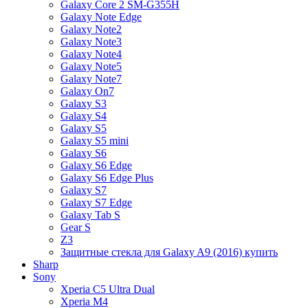
Galaxy Core 2 SM-G355H
Galaxy Note Edge
Galaxy Note2
Galaxy Note3
Galaxy Note4
Galaxy Note5
Galaxy Note7
Galaxy On7
Galaxy S3
Galaxy S4
Galaxy S5
Galaxy S5 mini
Galaxy S6
Galaxy S6 Edge
Galaxy S6 Edge Plus
Galaxy S7
Galaxy S7 Edge
Galaxy Tab S
Gear S
Z3
Защитные стекла для Galaxy A9 (2016) купить
Sharp
Sony
Xperia C5 Ultra Dual
Xperia M4