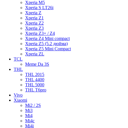
Xperia M5
Xperia S LT26i
Xperia Z
Xperia Z1
Xperia Z2
Xperia Z3
Xperia Z3+ / Z4
Xperia Z4 Mini compact
Xperia Z5 (5.2 дюйма)
Xperia Z5 Mini Compact
Xperia ZL
TCL
Meme Da 3S
THL
THL 2015
THL 4400
THL 5000
THL T6pro
Vivo
Xiaomi
Mi2 / 2S
Mi3
Mi4
Mi4c
Mi4i