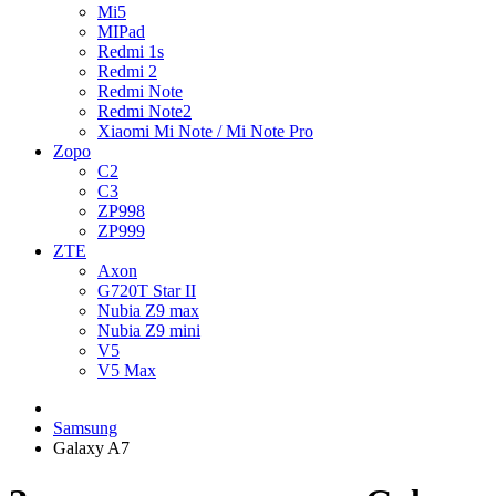
Mi5
MIPad
Redmi 1s
Redmi 2
Redmi Note
Redmi Note2
Xiaomi Mi Note / Mi Note Pro
Zopo
C2
C3
ZP998
ZP999
ZTE
Axon
G720T Star II
Nubia Z9 max
Nubia Z9 mini
V5
V5 Max
Samsung
Galaxy A7