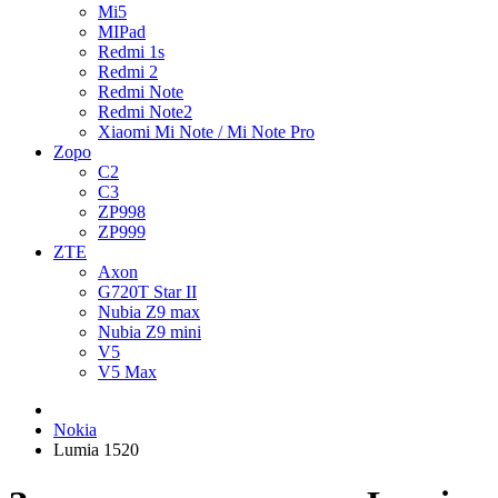
Mi5
MIPad
Redmi 1s
Redmi 2
Redmi Note
Redmi Note2
Xiaomi Mi Note / Mi Note Pro
Zopo
C2
C3
ZP998
ZP999
ZTE
Axon
G720T Star II
Nubia Z9 max
Nubia Z9 mini
V5
V5 Max
Nokia
Lumia 1520