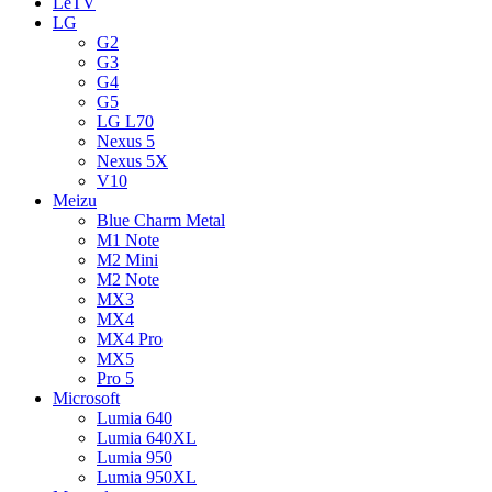
LeTV
LG
G2
G3
G4
G5
LG L70
Nexus 5
Nexus 5X
V10
Meizu
Blue Charm Metal
M1 Note
M2 Mini
M2 Note
MX3
MX4
MX4 Pro
MX5
Pro 5
Microsoft
Lumia 640
Lumia 640XL
Lumia 950
Lumia 950XL