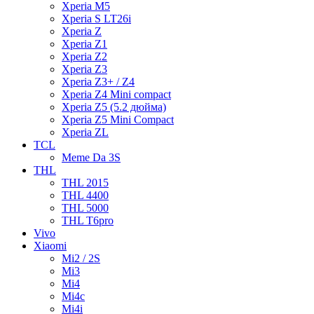
Xperia M5
Xperia S LT26i
Xperia Z
Xperia Z1
Xperia Z2
Xperia Z3
Xperia Z3+ / Z4
Xperia Z4 Mini compact
Xperia Z5 (5.2 дюйма)
Xperia Z5 Mini Compact
Xperia ZL
TCL
Meme Da 3S
THL
THL 2015
THL 4400
THL 5000
THL T6pro
Vivo
Xiaomi
Mi2 / 2S
Mi3
Mi4
Mi4c
Mi4i