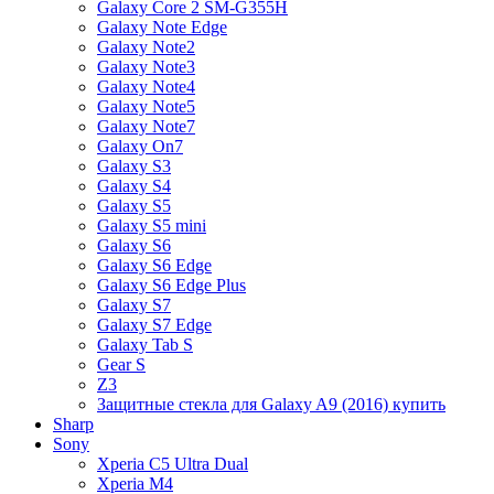
Galaxy Core 2 SM-G355H
Galaxy Note Edge
Galaxy Note2
Galaxy Note3
Galaxy Note4
Galaxy Note5
Galaxy Note7
Galaxy On7
Galaxy S3
Galaxy S4
Galaxy S5
Galaxy S5 mini
Galaxy S6
Galaxy S6 Edge
Galaxy S6 Edge Plus
Galaxy S7
Galaxy S7 Edge
Galaxy Tab S
Gear S
Z3
Защитные стекла для Galaxy A9 (2016) купить
Sharp
Sony
Xperia C5 Ultra Dual
Xperia M4