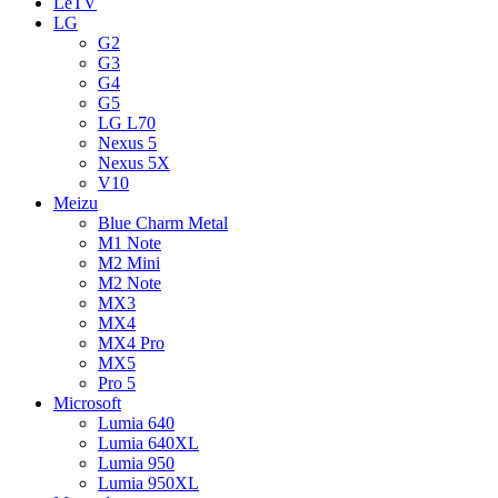
LeTV
LG
G2
G3
G4
G5
LG L70
Nexus 5
Nexus 5X
V10
Meizu
Blue Charm Metal
M1 Note
M2 Mini
M2 Note
MX3
MX4
MX4 Pro
MX5
Pro 5
Microsoft
Lumia 640
Lumia 640XL
Lumia 950
Lumia 950XL