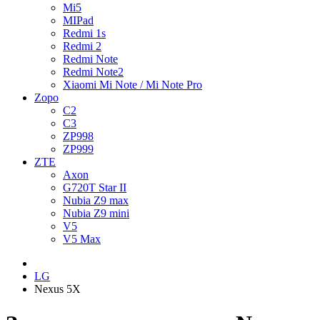
Mi5
MIPad
Redmi 1s
Redmi 2
Redmi Note
Redmi Note2
Xiaomi Mi Note / Mi Note Pro
Zopo
C2
C3
ZP998
ZP999
ZTE
Axon
G720T Star II
Nubia Z9 max
Nubia Z9 mini
V5
V5 Max
LG
Nexus 5X