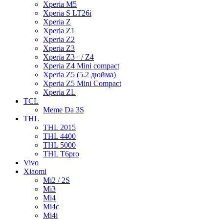
Xperia M5
Xperia S LT26i
Xperia Z
Xperia Z1
Xperia Z2
Xperia Z3
Xperia Z3+ / Z4
Xperia Z4 Mini compact
Xperia Z5 (5.2 дюйма)
Xperia Z5 Mini Compact
Xperia ZL
TCL
Meme Da 3S
THL
THL 2015
THL 4400
THL 5000
THL T6pro
Vivo
Xiaomi
Mi2 / 2S
Mi3
Mi4
Mi4c
Mi4i