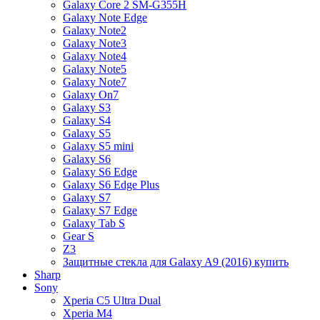
Galaxy Core 2 SM-G355H
Galaxy Note Edge
Galaxy Note2
Galaxy Note3
Galaxy Note4
Galaxy Note5
Galaxy Note7
Galaxy On7
Galaxy S3
Galaxy S4
Galaxy S5
Galaxy S5 mini
Galaxy S6
Galaxy S6 Edge
Galaxy S6 Edge Plus
Galaxy S7
Galaxy S7 Edge
Galaxy Tab S
Gear S
Z3
Защитные стекла для Galaxy A9 (2016) купить
Sharp
Sony
Xperia C5 Ultra Dual
Xperia M4