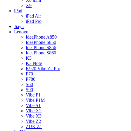
X8 mini
X9
iPad
iPad Air
iPad Pro
Jiayu
Lenovo
IdeaPhone A850
IdeaPhone S850
IdeaPhone S856
IdeaPhone S860
K3
K3 Note
K920 Vibe Z2 Pro
P70
P780
S60
S90
Vibe P1
Vibe P1M
Vibe S1
Vibe X2
Vibe X3
Vibe Z2
ZUK Z1