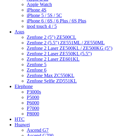
Apple Watch
iPhone 4S
iPhone 5 / 5S / 5C
iPhone 6 / 6S / 6 Plus / 6S Plus
ipod touch 4 / 5
Asus
Zenfone 2 (5") ZE500CL
Zenfone 2 (5.5") ZE551ML / ZE550ML
Zenfone 2 Laser ZE500KL / ZE500KG (5")
Zenfone 2 Laser ZE550KL (5.5")
Zenfone 2 Laser ZE601KL
Zenfone 5
Zenfone 6
Zenfone Max ZC550KL
Zenfone Selfie ZD551KL
Elephone
P3000s
P5000
P6000
P7000
P8000
HTC
Huawei
Ascend G7
Ascend G700