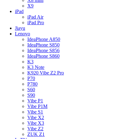
X8 mini
X9
iPad
iPad Air
iPad Pro
Jiayu
Lenovo
IdeaPhone A850
IdeaPhone S850
IdeaPhone S856
IdeaPhone S860
K3
K3 Note
K920 Vibe Z2 Pro
P70
P780
S60
S90
Vibe P1
Vibe P1M
Vibe S1
Vibe X2
Vibe X3
Vibe Z2
ZUK Z1