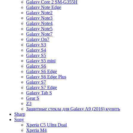
Galaxy Core 2 SM-G355H
Galaxy Note Edge
Galaxy Note2
Galaxy Note3
Galaxy Note4
Galaxy Note5
Galaxy Note7
Galaxy On7
Galaxy S3
Galaxy S4
Galaxy S5
Galaxy S5 mini
Galaxy S6
Galaxy S6 Edge
Galaxy S6 Edge Plus
Galaxy S7
Galaxy S7 Edge
Galaxy Tab S
Gear S
Z3
Защитные стекла для Galaxy A9 (2016) купить
Sharp
Sony
Xperia C5 Ultra Dual
Xperia M4