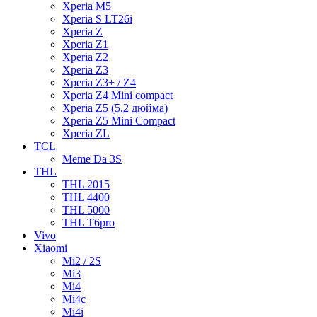
Xperia M5
Xperia S LT26i
Xperia Z
Xperia Z1
Xperia Z2
Xperia Z3
Xperia Z3+ / Z4
Xperia Z4 Mini compact
Xperia Z5 (5.2 дюйма)
Xperia Z5 Mini Compact
Xperia ZL
TCL
Meme Da 3S
THL
THL 2015
THL 4400
THL 5000
THL T6pro
Vivo
Xiaomi
Mi2 / 2S
Mi3
Mi4
Mi4c
Mi4i