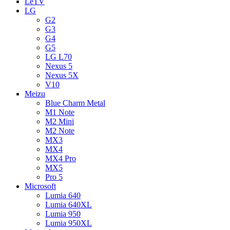
LeTV
LG
G2
G3
G4
G5
LG L70
Nexus 5
Nexus 5X
V10
Meizu
Blue Charm Metal
M1 Note
M2 Mini
M2 Note
MX3
MX4
MX4 Pro
MX5
Pro 5
Microsoft
Lumia 640
Lumia 640XL
Lumia 950
Lumia 950XL