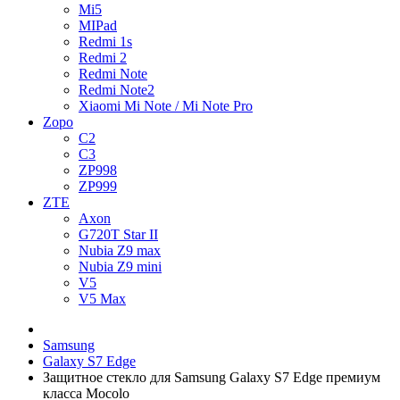
Mi5
MIPad
Redmi 1s
Redmi 2
Redmi Note
Redmi Note2
Xiaomi Mi Note / Mi Note Pro
Zopo
C2
C3
ZP998
ZP999
ZTE
Axon
G720T Star II
Nubia Z9 max
Nubia Z9 mini
V5
V5 Max
Samsung
Galaxy S7 Edge
Защитное стекло для Samsung Galaxy S7 Edge премиум
класса Mocolo